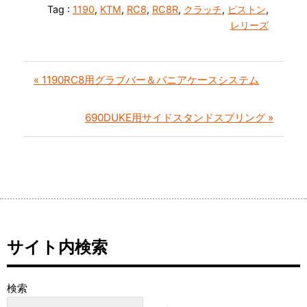
Tag :
1190
,
KTM
,
RC8
,
RC8R
,
クラッチ
,
ピストン
,
レリーズ
« 1190RC8用グラブバー＆パニアケースシステム
690DUKE用サイドスタンドスプリング »
サイト内検索
検索