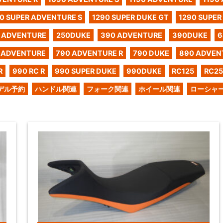
0 SUPER ADVENTURE S
1290 SUPER DUKE GT
1290 SUPER
 ADVENTURE
250DUKE
390 ADVENTURE
390DUKE
6
 ADVENTURE
790 ADVENTURE R
790 DUKE
890 ADVEN
R
990 RC R
990 SUPER DUKE
990DUKE
RC125
RC2
デル予約
ハンドル関連
フォーク関連
ホイール関連
ローシャ