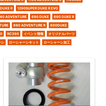
 DUKE R
1290SUPER DUKE R EVO
40 ADVENTURE
690 DUKE
690 DUKE R
TURE
890 ADVENTURE R
890DUKE
50
RC390
イベント情報
オリジナルパーツ
ーシ
ローシャーシキット
ローシャーシ加工