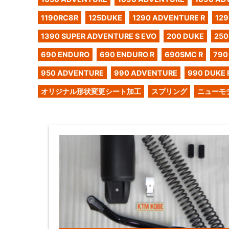
1190RC8R
125DUKE
1290 ADVENTURE R
129
1390 SUPER ADVENTURE S EVO
200 DUKE
250
690 ENDURO
690 ENDURO R
690SMC R
790
950 ADVENTURE
990 ADVENTURE
990 DUKE 
オリジナル形状変更シート加工
スプリング
ニューモ