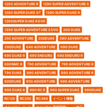
1290 ADVENTURE R
1290 SUPER ADVENTURE S
1290 SUPER DUKE GT
1290 SUPER DUKE R
1290SUPER DUKE R EVO
1390 SUPER ADVENTURE S EVO
200 DUKE
250 ADVENTURE
250DUKE
390 ADVENTURE
390DUKE
640 ADVENTURE
690 DUKE
690 DUKE R
690 ENDURO
690 ENDURO R
690SMC R
790 ADVENTURE
790 ADVENTURE R
790 DUKE
890 ADVENTURE
890 ADVENTURE R
890DUKE
950 ADVENTURE
990 ADVENTURE
990 DUKE R
990 RC R
990 SUPER DUKE
990DUKE
RC125
RC250
RC390
イベント情報