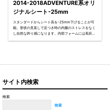
ADVENTURE R | オリジナルパーツ | オリジナル形状
2014-2018ADVENTURE系オリ
変更シート加工 | ローシャーシ
ジナルシート-25mm
スタンダードからシート高を-25mm下げることが可
能。形状の見直しで足つき時の内腿のストレスをなく
し自然な跨り感になります。内部フォームには長距離
ラリーレースでも使用されているTネット素材を挿
入、
サイト内検索
検索
検索