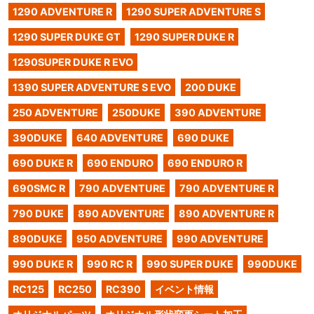
1290 ADVENTURE R
1290 SUPER ADVENTURE S
1290 SUPER DUKE GT
1290 SUPER DUKE R
1290SUPER DUKE R EVO
1390 SUPER ADVENTURE S EVO
200 DUKE
250 ADVENTURE
250DUKE
390 ADVENTURE
390DUKE
640 ADVENTURE
690 DUKE
690 DUKE R
690 ENDURO
690 ENDURO R
690SMC R
790 ADVENTURE
790 ADVENTURE R
790 DUKE
890 ADVENTURE
890 ADVENTURE R
890DUKE
950 ADVENTURE
990 ADVENTURE
990 DUKE R
990 RC R
990 SUPER DUKE
990DUKE
RC125
RC250
RC390
イベント情報