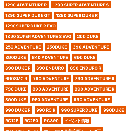
1290 ADVENTURE R
1290 SUPER ADVENTURE S
1290 SUPER DUKE GT
1290 SUPER DUKE R
1290SUPER DUKE R EVO
1390 SUPER ADVENTURE S EVO
200 DUKE
250 ADVENTURE
250DUKE
390 ADVENTURE
390DUKE
640 ADVENTURE
690 DUKE
690 DUKE R
690 ENDURO
690 ENDURO R
690SMC R
790 ADVENTURE
790 ADVENTURE R
790 DUKE
890 ADVENTURE
890 ADVENTURE R
890DUKE
950 ADVENTURE
990 ADVENTURE
990 DUKE R
990 RC R
990 SUPER DUKE
990DUKE
RC125
RC250
RC390
イベント情報