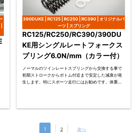
ー
390DUKE | RC125 | RC250 | RC390 | オリジナルパ
|
ーツ | スプリング
RC125/RC250/RC390/390DU
E
KE用シングルレートフォークス
ー
プリング6.0N/mm（カラー付）
ノーマルのツインレートスプリングから交換する事で
初期ストロークからボトム付近まで安定した減衰が発
生します。特にスポーツ走行にはお勧めです。体重の
え
軽い方用の5.5Ｎ/ｍｍも有ります。 対応車種：
1
2
次へ