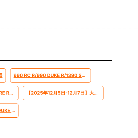
様
990 RC R/990 DUKE R/1390 SUPERADVENTURE S EVO 2026モデル予約受付中です
【2025年】390ADVENTURE R ローシャーシモデル【-45mm】
【2025年12月5日-12月7日】大阪モーターショー インポートブランドとして出展します
【2023年-】1290SUPER DUKE R EVO ローシャーシモデル【-45mm】