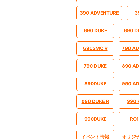
390 ADVENTURE
3
690 DUKE
690 D
690SMC R
790 A
790 DUKE
890 A
890DUKE
950 A
990 DUKE R
990 
990DUKE
RC1
イベント情報
オリジ