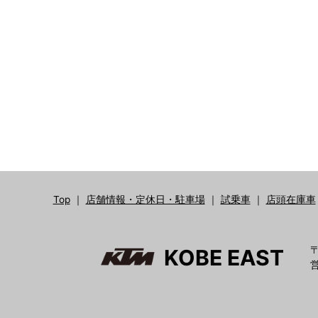
Top
｜
店舗情報・定休日・駐車場
｜
試乗車
｜
店頭在庫車
〒
KOBE EAST
営