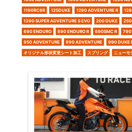
1190RC8R
125DUKE
1290 ADVENTURE R
129
1390 SUPER ADVENTURE S EVO
200 DUKE
250
690 ENDURO
690 ENDURO R
690SMC R
790
950 ADVENTURE
990 ADVENTURE
990 DUKE 
オリジナル形状変更シート加工
スプリング
ニューモ