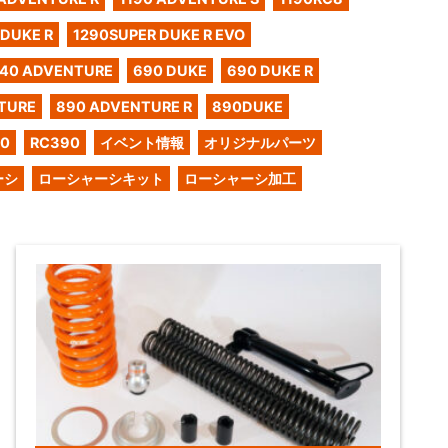
 DUKE R
1290SUPER DUKE R EVO
40 ADVENTURE
690 DUKE
690 DUKE R
TURE
890 ADVENTURE R
890DUKE
50
RC390
イベント情報
オリジナルパーツ
ーシ
ローシャーシキット
ローシャーシ加工