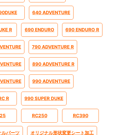
90DUKE
640 ADVENTURE
UKE R
690 ENDURO
690 ENDURO R
DVENTURE
790 ADVENTURE R
DVENTURE
890 ADVENTURE R
DVENTURE
990 ADVENTURE
RC R
990 SUPER DUKE
25
RC250
RC390
ナルパーツ
オリジナル形状変更シート加工