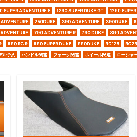
0 SUPER ADVENTURE S
1290 SUPER DUKE GT
1290 SUPER
 ADVENTURE
250DUKE
390 ADVENTURE
390DUKE
6
 ADVENTURE
790 ADVENTURE R
790 DUKE
890 ADVEN
R
990 RC R
990 SUPER DUKE
990DUKE
RC125
RC2
デル予約
ハンドル関連
フォーク関連
ホイール関連
ローシャ