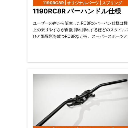
1190RC8R | オリジナルパーツ | スプリング
1190RC8R バーハンドル仕様
ユーザーの声から誕生したRC8Rのバーハン仕様は極
上の乗りやすさが自慢 惚れ惚れするほどのスタイルで
ひと際異彩を放つRC8Rながら、スーパースポーツと
しての前傾姿勢に躊躇するお客の反応に着目