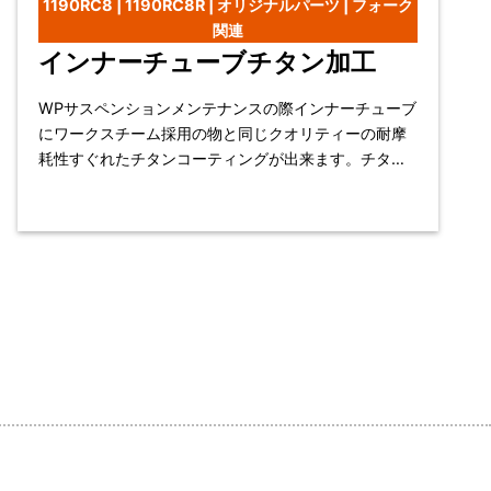
1190RC8 | 1190RC8R | オリジナルパーツ | フォーク
関連
インナーチューブチタン加工
WPサスペンションメンテナンスの際インナーチューブ
にワークスチーム採用の物と同じクオリティーの耐摩
耗性すぐれたチタンコーティングが出来ます。チタン
コーティング表面部分は細かいウロコ状の為、 フォー
ク