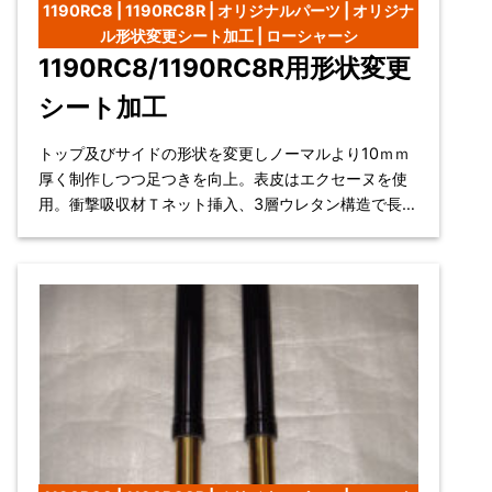
1190RC8 | 1190RC8R | オリジナルパーツ | オリジナ
ル形状変更シート加工 | ローシャーシ
1190RC8/1190RC8R用形状変更
シート加工
トップ及びサイドの形状を変更しノーマルより10ｍｍ
厚く制作しつつ足つきを向上。表皮はエクセーヌを使
用。衝撃吸収材Ｔネット挿入、3層ウレタン構造で長時
間のライデングも快適。 対応車種：