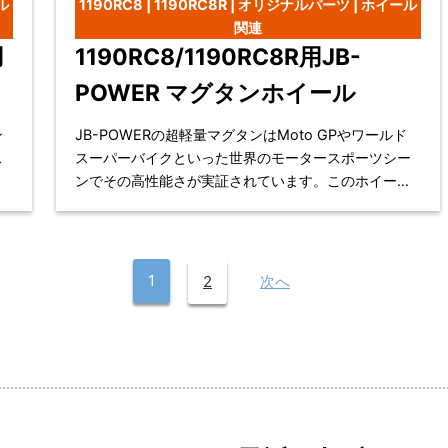
ル
1190RC8 | 1190RC8R | オリジナルパーツ | ホイール
関連
用
1190RC8/1190RC8R用JB-
POWER マグタンホイール
ン
JB-POWERの超軽量マグタンはMoto GPやワールド
ス
スーパーバイクといった世界のモータースポーツシー
た
ンでその高性能さが実証されています。このホイール
。
は、アルミニウムよりもさらに軽い対アルミ比6
1
2
次へ