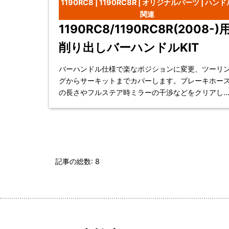
1190RC8 | 1190RC8R | オリジナルパーツ | ハンド
関連
1190RC8/1190RC8R(2008-)
削り出しバーハンドルKIT
バーハンドル仕様で楽なポジションに変更、ツーリ
グからサーキットまでカバーします。ブレーキホー
の長さやフルステア時ミラーの干渉などをクリアし
キットです。ステアリングダンパーもそのままです
セット
記事の総数: 8