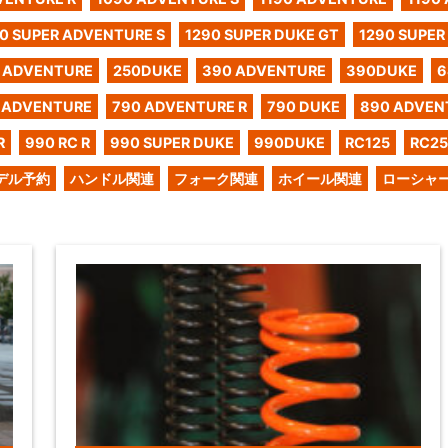
0 SUPER ADVENTURE S
1290 SUPER DUKE GT
1290 SUPER
 ADVENTURE
250DUKE
390 ADVENTURE
390DUKE
6
 ADVENTURE
790 ADVENTURE R
790 DUKE
890 ADVEN
R
990 RC R
990 SUPER DUKE
990DUKE
RC125
RC2
デル予約
ハンドル関連
フォーク関連
ホイール関連
ローシャ