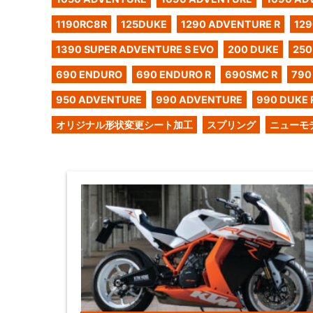
1190RC8R
125DUKE
1290 ADVENTURE R
129
1390 SUPER ADVENTURE S EVO
200 DUKE
250
690 ENDURO
690 ENDURO R
690SMC R
790
950 ADVENTURE
990 ADVENTURE
990 DUKE 
オリジナル形状変更シート加工
スプリング
ニューモ