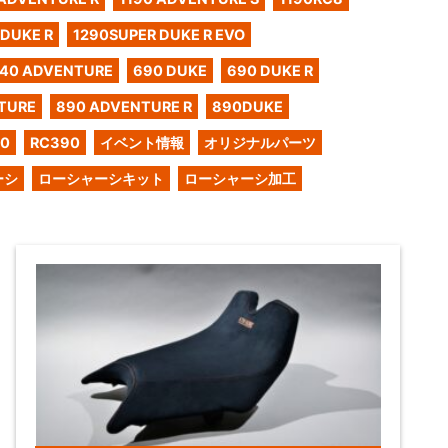
 DUKE R
1290SUPER DUKE R EVO
40 ADVENTURE
690 DUKE
690 DUKE R
TURE
890 ADVENTURE R
890DUKE
50
RC390
イベント情報
オリジナルパーツ
ーシ
ローシャーシキット
ローシャーシ加工