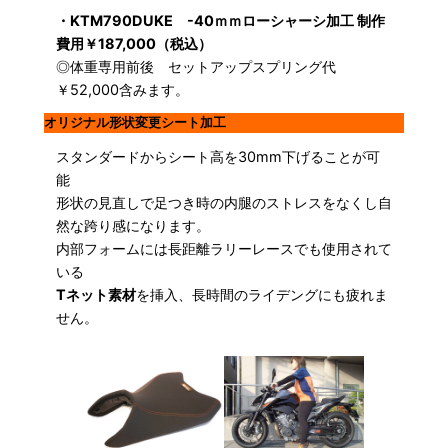
・KTM790DUKE -40ｍｍローシャーシ加工 制作
費用￥187,000（税込）
◎体重専用前後 セットアップスプリング代
￥52,000含みます。
オリジナル形状変更シート加工
スタンダードからシート高を30mm下げることが可
能
形状の見直しで足つき時の内腿のストレスをなくし自
然な跨り感になります。
内部フォームには長距離ラリーレースでも使用されて
いる
Tネット素材
を挿入、長時間のライデングにも疲れま
せん。