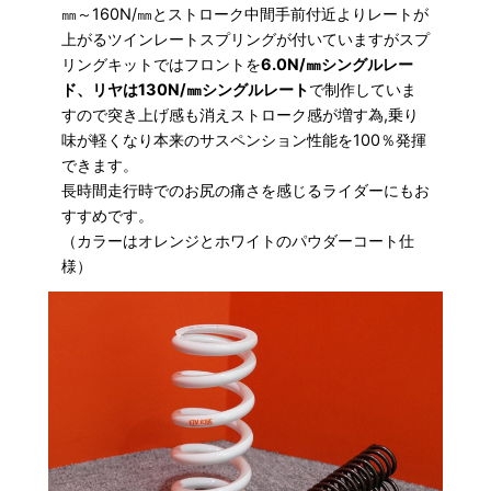
㎜～160N/㎜とストローク中間手前付近よりレートが
上がるツインレートスプリングが付いていますがスプ
リングキットではフロントを
6.0N/㎜シングルレー
ド、リヤは130N/㎜シングルレート
で制作していま
すので突き上げ感も消えストローク感が増す為,乗り
味が軽くなり本来のサスペンション性能を100％発揮
できます。
長時間走行時でのお尻の痛さを感じるライダーにもお
すすめです。
（カラーはオレンジとホワイトのパウダーコート仕
様）