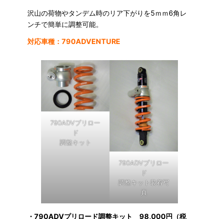
沢山の荷物やタンデム時のリア下がりを5ｍｍ6角レ
ンチで簡単に調整可能。
対応車種：790ADVENTURE
790ADVプリロー
ド
調整キット
790ADVプリロー
ド
調整キット装着写
真
・790ADVプリロード調整キット 98,000円（税