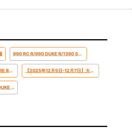
様
990 RC R/990 DUKE R/1390 SUPERADVENTURE S EVO 2026モデル予約受付中です
【2025年】390ADVENTURE R ローシャーシモデル【-45mm】
【2025年12月5日-12月7日】大阪モーターショー インポートブランドとして出展します
【2023年-】1290SUPER DUKE R EVO ローシャーシモデル【-45mm】