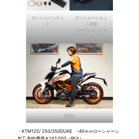
ローシャーシキッ
ローシャーシキッ
ト
ト装着
リアサスペンショ
ン
足着き
・KTM125/ 250/350DUKE -40ｍｍローシャーシ
加工 制作費用￥143,000（税込）