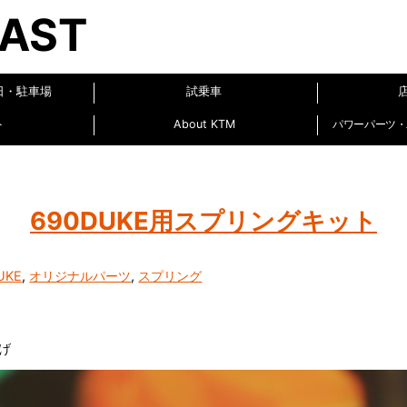
EAST
日・駐車場
試乗車
ト
About KTM
パワーパーツ・パ
690DUKE用スプリングキット
UKE
,
オリジナルパーツ
,
スプリング
げ